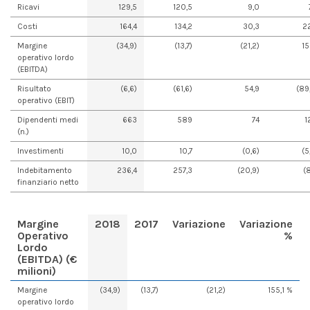
Ricavi
129,5
120,5
9,0
Costi
164,4
134,2
30,3
2
Margine
(34,9)
(13,7)
(21,2)
15
operativo lordo
(EBITDA)
Risultato
(6,6)
(61,6)
54,9
(89
operativo (EBIT)
Dipendenti medi
663
589
74
1
(n.)
Investimenti
10,0
10,7
(0,6)
(5
Indebitamento
236,4
257,3
(20,9)
(8
finanziario netto
Margine
2018
2017
Variazione
Variazione
Operativo
%
Lordo
(EBITDA) (€
milioni)
Margine
(34,9)
(13,7)
(21,2)
155,1 %
operativo lordo