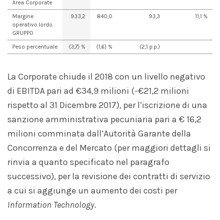
Area Corporate
Margine
933,2
840,0
93,3
11,1 %
operativo lordo
GRUPPO
Peso percentuale
(3,7) %
(1,6) %
(2,1 p.p.)
La Corporate chiude il 2018 con un livello negativo
di EBITDA pari ad €34,9 milioni (-€21,2 milioni
rispetto al 31 Dicembre 2017), per l’iscrizione di una
sanzione amministrativa pecuniaria pari a € 16,2
milioni comminata dall’Autorità Garante della
Concorrenza e del Mercato (per maggiori dettagli si
rinvia a quanto specificato nel paragrafo
successivo), per la revisione dei contratti di servizio
a cui si aggiunge un aumento dei costi per
Information Technology
.